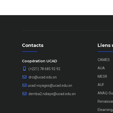
Contacts
Liens 
CAMES
Coopération UCAD
AUA
(+221) 78 685 92 92
MESR
drci@ucad.edu.sn
AUF
ucad.voyages@ucad.edu.sn
ANAQ-Su
demba2.ndiaye@ucad.edu.sn
Renaissan
Elearnin