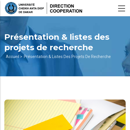
Aller
au
contenu
principal
Présentation & listes des
projets de recherche
Fil
Accueil >
Présentation & Listes Des Projets De Recherche
d'Ariane