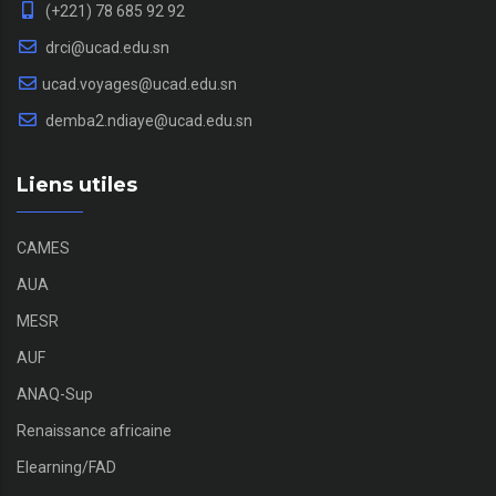
(+221) 78 685 92 92
drci@ucad.edu.sn
ucad.voyages@ucad.edu.sn
demba2.ndiaye@ucad.edu.sn
Liens utiles
CAMES
AUA
MESR
AUF
ANAQ-Sup
Renaissance africaine
Elearning/FAD