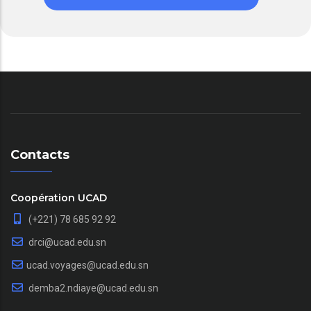
Contacts
Coopération UCAD
(+221) 78 685 92 92
drci@ucad.edu.sn
ucad.voyages@ucad.edu.sn
demba2.ndiaye@ucad.edu.sn