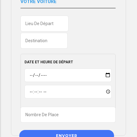
VOTRE VOITURE
Lieu
de
Destination
départ
DATE ET HEURE DE DÉPART
DATE
ET
HEURE
DATE
DE
ET
DÉPART:
HEURE
DATE
DE
Nombre
DÉPART:
HEURE
de
place