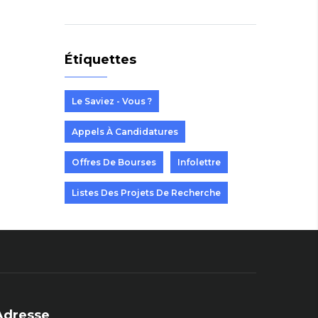
Étiquettes
Le Saviez - Vous ?
Appels À Candidatures
Offres De Bourses
Infolettre
Listes Des Projets De Recherche
Adresse