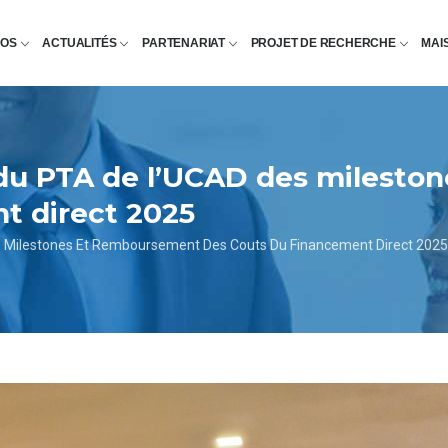
POS
ACTUALITÉS
PARTENARIAT
PROJET DE RECHERCHE
MAI
n du PTA de l’UCAD des milest
t direct 2025
es Milestones Et Remboursement Des Couts Du Financement Direct 2025