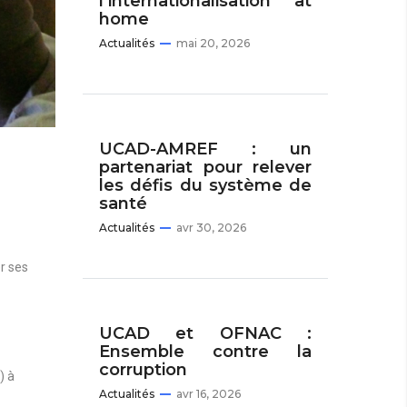
l’internationalisation at
home
Actualités
mai 20, 2026
UCAD-AMREF : un
partenariat pour relever
les défis du système de
santé
Actualités
avr 30, 2026
r ses
UCAD et OFNAC :
Ensemble contre la
corruption
) à
Actualités
avr 16, 2026