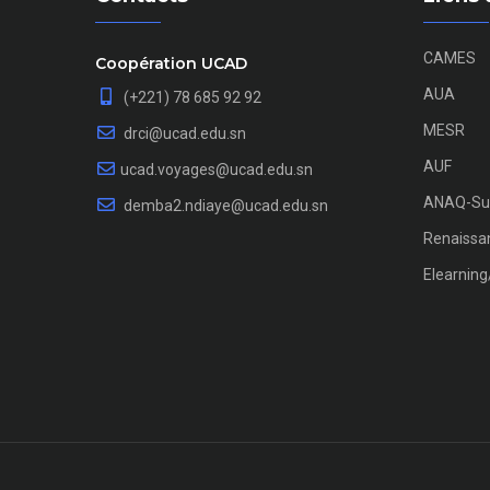
CAMES
Coopération UCAD
AUA
(+221) 78 685 92 92
MESR
drci@ucad.edu.sn
AUF
ucad.voyages@ucad.edu.sn
ANAQ-Su
demba2.ndiaye@ucad.edu.sn
Renaissan
Elearnin