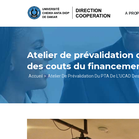
Aller
au
A PRO
contenu
principal
Atelier de prévalidatio
des couts du financemen
Fil
Accueil >
Atelier De Prévalidation Du PTA De L’UCAD D
d'Ariane