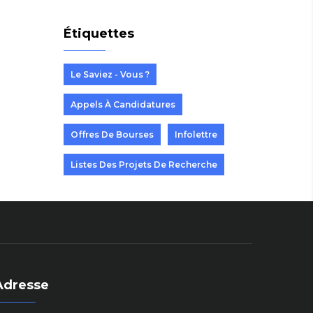
Étiquettes
Le Saviez - Vous ?
Appels À Candidatures
Offres De Bourses
Infolettre
Listes Des Projets De Recherche
Adresse