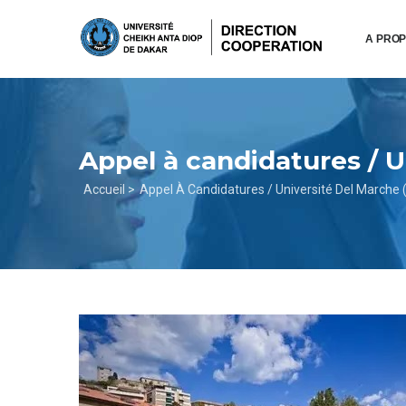
Aller
au
A PRO
contenu
principal
Appel à candidatures / U
Fil
Accueil >
Appel À Candidatures / Université Del Marche (
d'Ariane