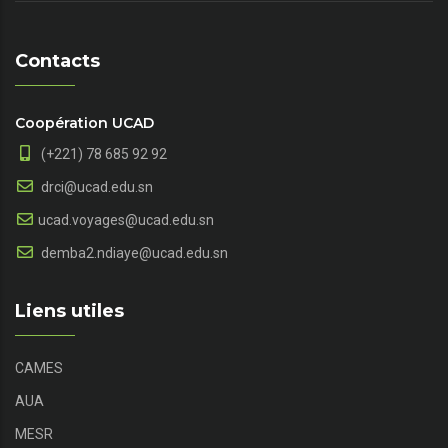
Contacts
Coopération UCAD
(+221) 78 685 92 92
drci@ucad.edu.sn
ucad.voyages@ucad.edu.sn
demba2.ndiaye@ucad.edu.sn
Liens utiles
CAMES
AUA
MESR