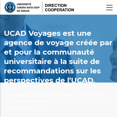
Aller
au
contenu
principal
UCAD Voyages est une
agence de voyage créée par
et pour la communauté
universitaire à la suite de
recommandations sur les
perspectives de l’UCAD.
Fil
Accueil >
UCAD Voyages Est Une Agence De Voyage Créée Par Et Pour La
d'Ariane
Communauté Universitaire À La Suite De Recommandations Sur
Les Perspectives De L’UCAD.