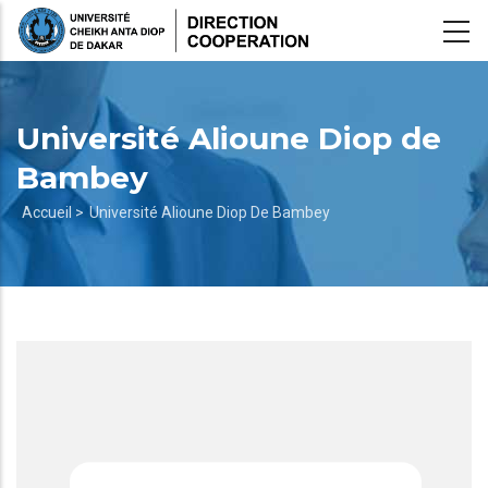
Aller
au
contenu
principal
Université Alioune Diop de
Bambey
Fil
Accueil >
Université Alioune Diop De Bambey
d'Ariane