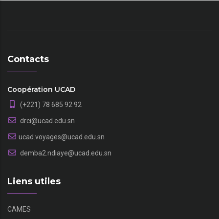
Contacts
Coopération UCAD
(+221) 78 685 92 92
drci@ucad.edu.sn
ucad.voyages@ucad.edu.sn
demba2.ndiaye@ucad.edu.sn
Liens utiles
CAMES