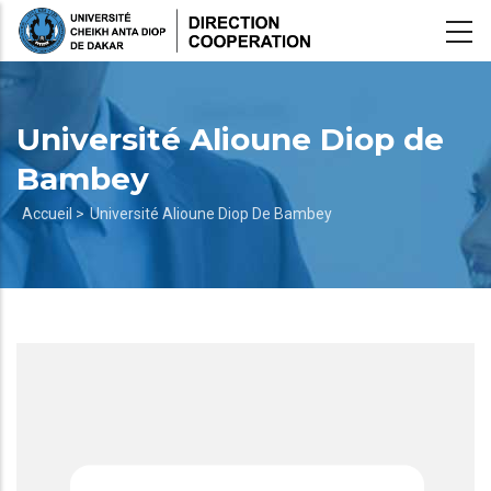
Aller
au
contenu
principal
Université Alioune Diop de
Bambey
Fil
Accueil >
Université Alioune Diop De Bambey
d'Ariane