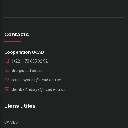
Contacts
Coopération UCAD
(+221) 78 685 92 92
drci@ucad.edu.sn
ucad.voyages@ucad.edu.sn
demba2.ndiaye@ucad.edu.sn
Liens utiles
CAMES