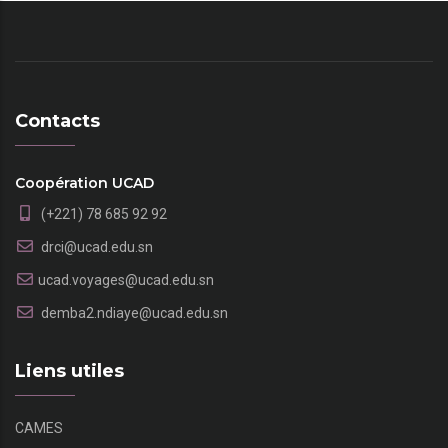
Contacts
Coopération UCAD
(+221) 78 685 92 92
drci@ucad.edu.sn
ucad.voyages@ucad.edu.sn
demba2.ndiaye@ucad.edu.sn
Liens utiles
CAMES