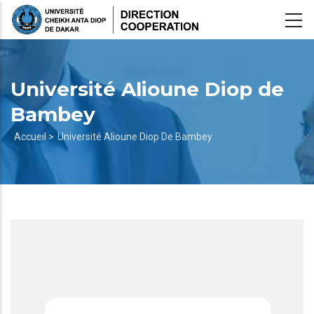
Aller
au
contenu
principal
Université Alioune Diop de
Bambey
Fil
Accueil >
Université Alioune Diop De Bambey
d'Ariane