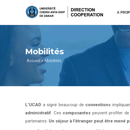
Aller
au
A PRO
contenu
principal
Mobilités
Fil
Accueil >
Mobilités
d'Ariane
L’UCAD
a signé beaucoup de
conventions
impliqua
administratif
. Ces
composantes
peuvent profiter d
partenaires.
Un séjour à l’étranger peut être mené 