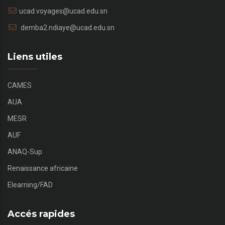
ucad.voyages@ucad.edu.sn
demba2.ndiaye@ucad.edu.sn
Liens utiles
CAMES
AUA
MESR
AUF
ANAQ-Sup
Renaissance africaine
Elearning/FAD
Accés rapides