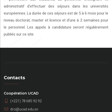
administratif d’effectuer des séjours dans les universités
européennes. La durée de ces séjours est de 5 à 6 mois pour le
niveau doctorat, master et licence et d’une à 2 semaines pour
le personnel. Les appels à candidature seront régulièrement
publiés sur ce site.
Contacts
Coopération UCAD
(+221) 78 685 92 92
drci@ucad.edu.sn