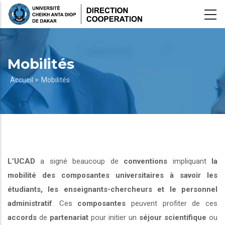
Aller
au
contenu
principal
Mobilités
Fil
Accueil >
Mobilités
d'Ariane
L’UCAD
a signé beaucoup de
conventions
impliquant
la
mobilité des composantes universitaires à savoir les
étudiants, les enseignants-chercheurs et le personnel
administratif
. Ces
composantes
peuvent profiter de ces
accords
de
partenariat
pour initier un
séjour scientifique
ou