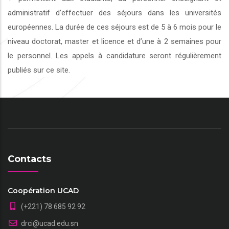
administratif d’effectuer des séjours dans les universités
européennes. La durée de ces séjours est de 5 à 6 mois pour le
niveau doctorat, master et licence et d’une à 2 semaines pour
le personnel. Les appels à candidature seront régulièrement
publiés sur ce site.
Contacts
Coopération UCAD
(+221) 78 685 92 92
drci@ucad.edu.sn