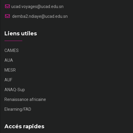
ucad.voyages@ucad.edu.sn
demba2.ndiaye@ucad.edu.sn
Liens utiles
CAMES
AUA
MESR
AUF
ANAQ-Sup
Renaissance africaine
Elearning/FAD
Accés rapides