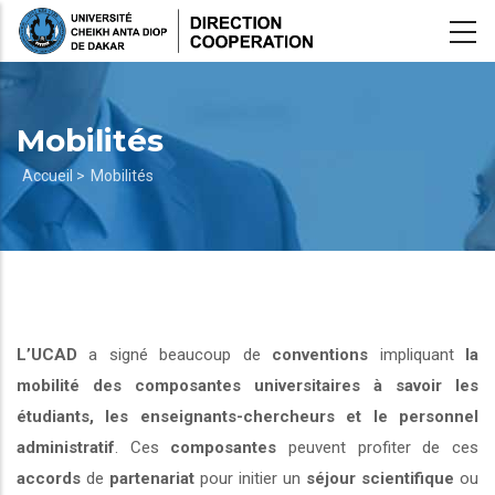
Aller
au
contenu
principal
Mobilités
Fil
Accueil >
Mobilités
d'Ariane
L’UCAD
a signé beaucoup de
conventions
impliquant
la
mobilité des composantes universitaires à savoir les
étudiants, les enseignants-chercheurs et le personnel
administratif
. Ces
composantes
peuvent profiter de ces
accords
de
partenariat
pour initier un
séjour scientifique
ou