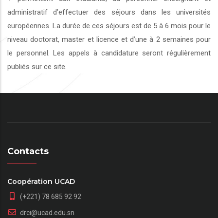
administratif d’effectuer des séjours dans les universités
européennes. La durée de ces séjours est de 5 à 6 mois pour le
niveau doctorat, master et licence et d’une à 2 semaines pour
le personnel. Les appels à candidature seront régulièrement
publiés sur ce site.
Contacts
Coopération UCAD
(+221) 78 685 92 92
drci@ucad.edu.sn