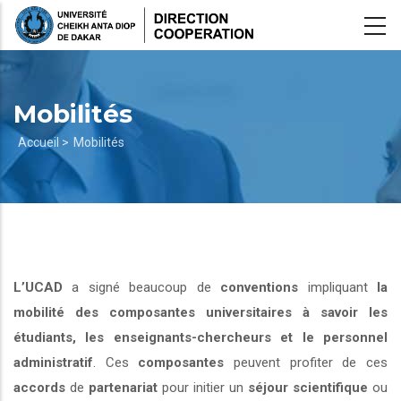
Aller
au
contenu
principal
Mobilités
Fil
Accueil >
Mobilités
d'Ariane
L’UCAD
a signé beaucoup de
conventions
impliquant
la
mobilité des composantes universitaires à savoir les
étudiants, les enseignants-chercheurs et le personnel
administratif
. Ces
composantes
peuvent profiter de ces
accords
de
partenariat
pour initier un
séjour scientifique
ou