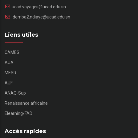
ucad.voyages@ucad.edu.sn
demba2.ndiaye@ucad.edu.sn
Liens utiles
CAMES
AUA
MESR
AUF
ANAQ-Sup
Renaissance africaine
Elearning/FAD
Accés rapides