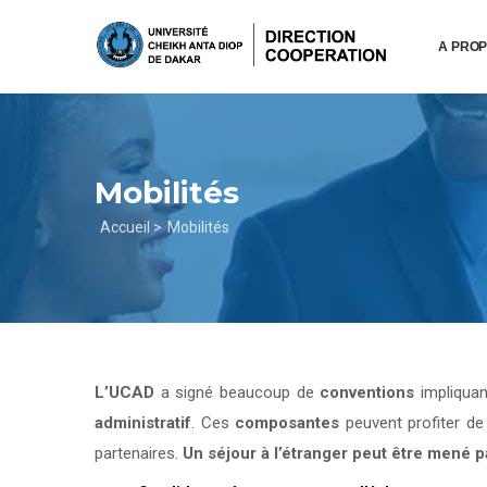
Aller
au
A PRO
contenu
principal
Mobilités
Fil
Accueil >
Mobilités
d'Ariane
L’UCAD
a signé beaucoup de
conventions
impliqua
administratif
. Ces
composantes
peuvent profiter d
partenaires.
Un séjour à l’étranger peut être mené 