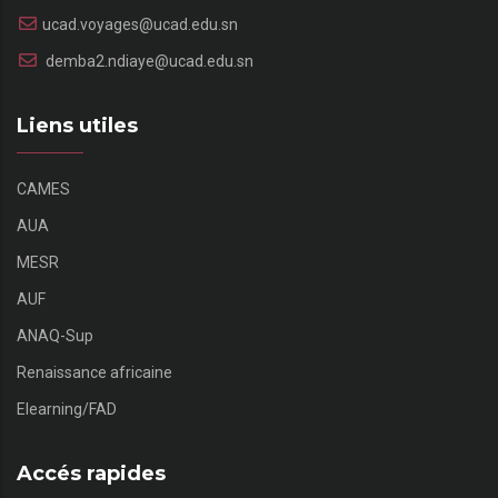
ucad.voyages@ucad.edu.sn
demba2.ndiaye@ucad.edu.sn
Liens utiles
CAMES
AUA
MESR
AUF
ANAQ-Sup
Renaissance africaine
Elearning/FAD
Accés rapides