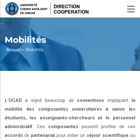
Aller
au
contenu
principal
Mobilités
Fil
Accueil >
Mobilités
d'Ariane
L’UCAD
a signé beaucoup de
conventions
impliquant
la
mobilité des composantes universitaires à savoir les
étudiants, les enseignants-chercheurs et le personnel
administratif
. Ces
composantes
peuvent profiter de ces
accords
de
partenariat
pour initier un
séjour scientifique
ou