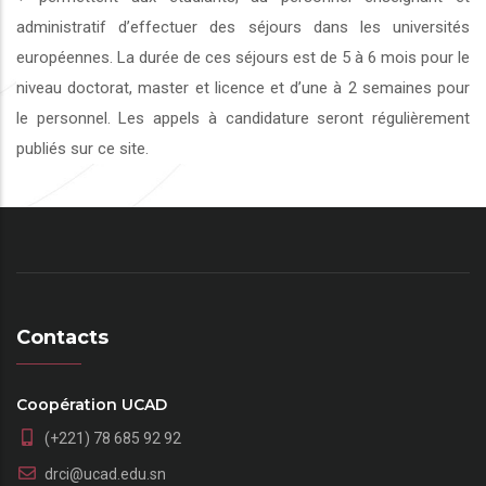
administratif d’effectuer des séjours dans les universités
européennes. La durée de ces séjours est de 5 à 6 mois pour le
niveau doctorat, master et licence et d’une à 2 semaines pour
le personnel. Les appels à candidature seront régulièrement
publiés sur ce site.
Contacts
Coopération UCAD
(+221) 78 685 92 92
drci@ucad.edu.sn