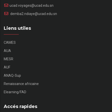
ucad.voyages@ucad.edu.sn
demba2.ndiaye@ucad.edu.sn
Liens utiles
CAMES
AUA
MESR
AUF
ANAQ-Sup
Renaissance africaine
Elearning/FAD
Accés rapides