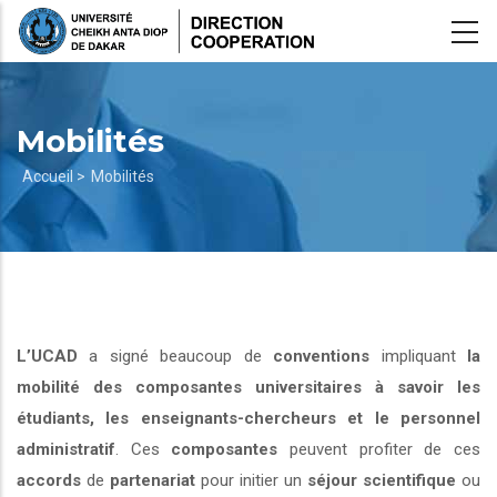
Aller
au
contenu
principal
Mobilités
Fil
Accueil >
Mobilités
d'Ariane
L’UCAD
a signé beaucoup de
conventions
impliquant
la
mobilité des composantes universitaires à savoir les
étudiants, les enseignants-chercheurs et le personnel
administratif
. Ces
composantes
peuvent profiter de ces
accords
de
partenariat
pour initier un
séjour scientifique
ou