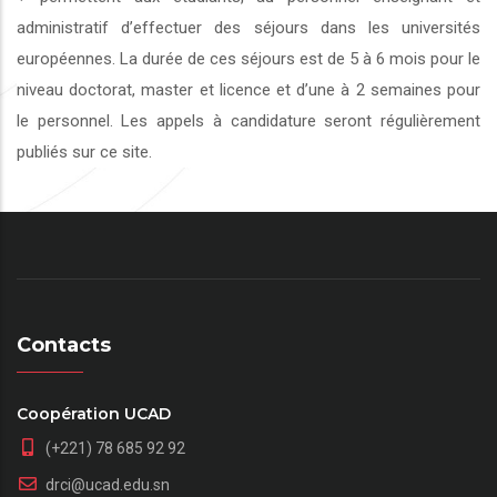
administratif d’effectuer des séjours dans les universités
européennes. La durée de ces séjours est de 5 à 6 mois pour le
niveau doctorat, master et licence et d’une à 2 semaines pour
le personnel. Les appels à candidature seront régulièrement
publiés sur ce site.
Contacts
Coopération UCAD
(+221) 78 685 92 92
drci@ucad.edu.sn