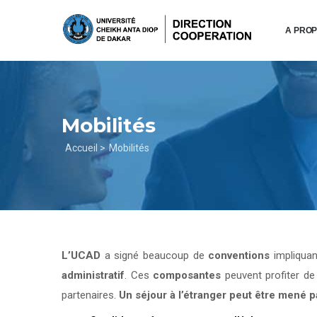
Aller
au
A PRO
contenu
principal
Mobilités
Fil
Accueil >
Mobilités
d'Ariane
L’UCAD
a signé beaucoup de
conventions
impliqua
administratif
. Ces
composantes
peuvent profiter d
partenaires.
Un séjour à l’étranger peut être mené 