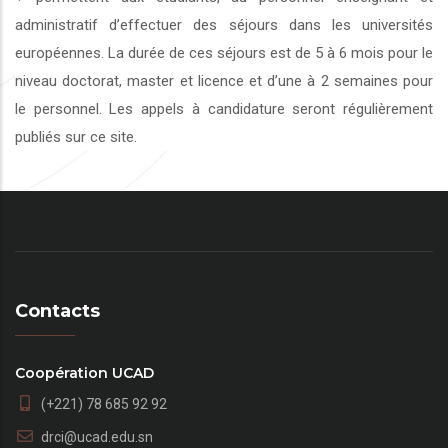
administratif d’effectuer des séjours dans les universités
européennes. La durée de ces séjours est de 5 à 6 mois pour le
niveau doctorat, master et licence et d’une à 2 semaines pour
le personnel. Les appels à candidature seront régulièrement
publiés sur ce site.
Contacts
Coopération UCAD
(+221) 78 685 92 92
drci@ucad.edu.sn