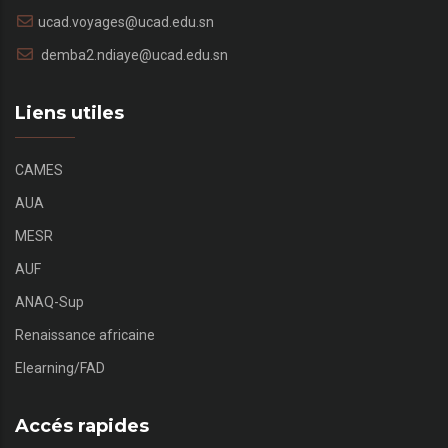
ucad.voyages@ucad.edu.sn
demba2.ndiaye@ucad.edu.sn
Liens utiles
CAMES
AUA
MESR
AUF
ANAQ-Sup
Renaissance africaine
Elearning/FAD
Accés rapides