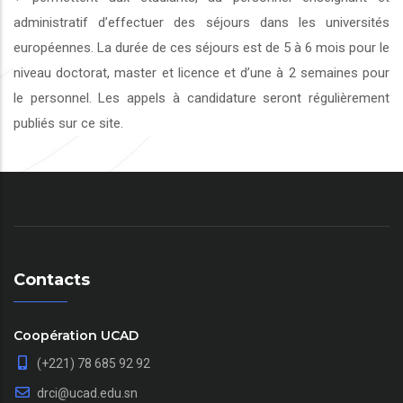
administratif d’effectuer des séjours dans les universités
européennes. La durée de ces séjours est de 5 à 6 mois pour le
niveau doctorat, master et licence et d’une à 2 semaines pour
le personnel. Les appels à candidature seront régulièrement
publiés sur ce site.
Contacts
Coopération UCAD
(+221) 78 685 92 92
drci@ucad.edu.sn