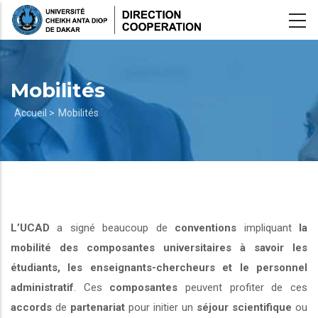
Aller
au
contenu
principal
Mobilités
Fil
Accueil >
Mobilités
d'Ariane
L’UCAD
a signé beaucoup de
conventions
impliquant
la
mobilité des composantes universitaires à savoir les
étudiants, les enseignants-chercheurs et le personnel
administratif
. Ces
composantes
peuvent profiter de ces
accords
de
partenariat
pour initier un
séjour scientifique
ou