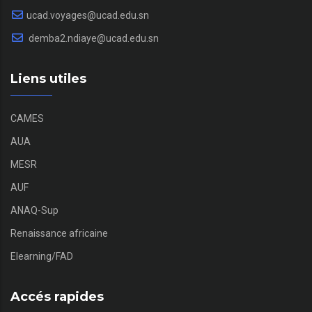
ucad.voyages@ucad.edu.sn
demba2.ndiaye@ucad.edu.sn
Liens utiles
CAMES
AUA
MESR
AUF
ANAQ-Sup
Renaissance africaine
Elearning/FAD
Accés rapides