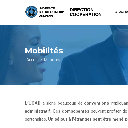
Aller
au
A PRO
contenu
principal
Mobilités
Fil
Accueil >
Mobilités
d'Ariane
L’UCAD
a signé beaucoup de
conventions
impliqua
administratif
. Ces
composantes
peuvent profiter d
partenaires.
Un séjour à l’étranger peut être mené 