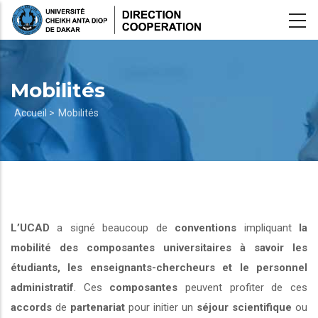
Aller
au
contenu
principal
Mobilités
Fil
Accueil >
Mobilités
d'Ariane
L’UCAD
a signé beaucoup de
conventions
impliquant
la
mobilité des composantes universitaires à savoir les
étudiants, les enseignants-chercheurs et le personnel
administratif
. Ces
composantes
peuvent profiter de ces
accords
de
partenariat
pour initier un
séjour scientifique
ou