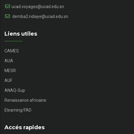
ucad.voyages@ucad.edu.sn
demba2.ndiaye@ucad.edu.sn
Liens utiles
CAMES
AUA
MESR
AUF
ANAQ-Sup
Renaissance africaine
Elearning/FAD
Accés rapides