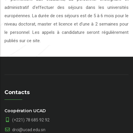
administratif d’effectuer des séjours dans les universités
européennes. La durée de ces séjours est de 5 à 6 mois pour le
niveau doctorat, master et licence et d’une à 2 semaines pour
le personnel. Les appels à candidature seront régulièrement
publiés sur ce site.
Contacts
Coopération UCAD
(+221) 78 685 92 92
drci@ucad.edu.sn