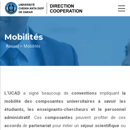
Aller
au
contenu
principal
Mobilités
Fil
Accueil >
Mobilités
d'Ariane
L’UCAD
a signé beaucoup de
conventions
impliquant
la
mobilité des composantes universitaires à savoir les
étudiants, les enseignants-chercheurs et le personnel
administratif
. Ces
composantes
peuvent profiter de ces
accords
de
partenariat
pour initier un
séjour scientifique
ou