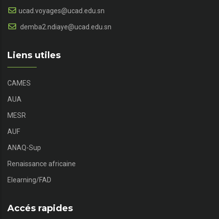
ucad.voyages@ucad.edu.sn
demba2.ndiaye@ucad.edu.sn
Liens utiles
CAMES
AUA
MESR
AUF
ANAQ-Sup
Renaissance africaine
Elearning/FAD
Accés rapides