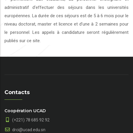
administratif d’effectuer des séjours dans les universités
européennes. La durée de ces séjours est de 5 à 6 mois pour le
niveau doctorat, master et licence et d’une à 2 semaines pour
le personnel. Les appels à candidature seront régulièrement
publiés sur ce site.
Contacts
Coopération UCAD
(+221) 78 685 92 92
drci@ucad.edu.sn