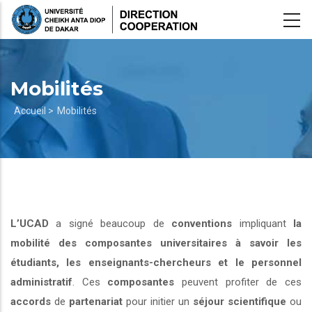
Aller
au
contenu
principal
Mobilités
Fil
Accueil >
Mobilités
d'Ariane
L’UCAD
a signé beaucoup de
conventions
impliquant
la
mobilité des composantes universitaires à savoir les
étudiants, les enseignants-chercheurs et le personnel
administratif
. Ces
composantes
peuvent profiter de ces
accords
de
partenariat
pour initier un
séjour scientifique
ou