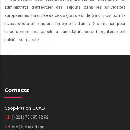
administratif d’effectuer des séjours dans les universités
européennes. La durée de ces séjours est de 5 à 6 mois pour le
niveau doctorat, master et licence et d’une à 2 semaines pour
le personnel. Les appels à candidature seront régulièrement
publiés sur ce site.
Contacts
Coopération UCAD
(+221) 78 685 92 92
drci@ucad.edu.sn