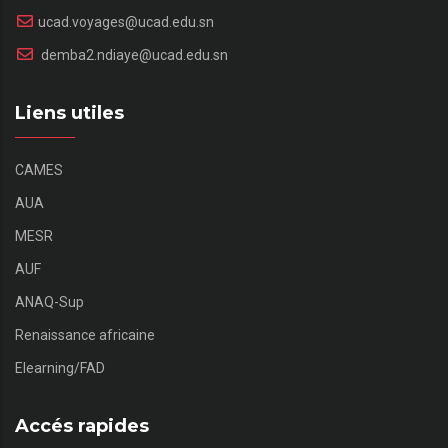
ucad.voyages@ucad.edu.sn
demba2.ndiaye@ucad.edu.sn
Liens utiles
CAMES
AUA
MESR
AUF
ANAQ-Sup
Renaissance africaine
Elearning/FAD
Accés rapides