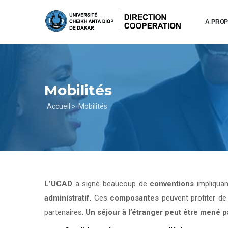
Aller
au
A PRO
contenu
principal
Mobilités
Fil
Accueil >
Mobilités
d'Ariane
L’UCAD
a signé beaucoup de
conventions
impliqua
administratif
. Ces
composantes
peuvent profiter d
partenaires.
Un séjour à l’étranger peut être mené 