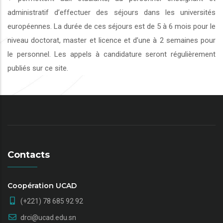
administratif d’effectuer des séjours dans les universités
européennes. La durée de ces séjours est de 5 à 6 mois pour le
niveau doctorat, master et licence et d’une à 2 semaines pour
le personnel. Les appels à candidature seront régulièrement
publiés sur ce site.
Contacts
Coopération UCAD
(+221) 78 685 92 92
drci@ucad.edu.sn