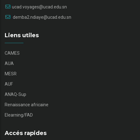
ucad.voyages@ucad.edu.sn
demba2.ndiaye@ucad.edu.sn
Liens utiles
CAMES
AUA
MESR
AUF
ANAQ-Sup
Renaissance africaine
Elearning/FAD
Accés rapides