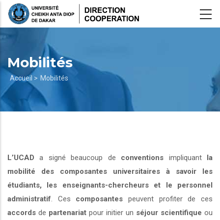
Aller
au
contenu
principal
Mobilités
Fil
Accueil >
Mobilités
d'Ariane
L’UCAD
a signé beaucoup de
conventions
impliquant
la
mobilité des composantes universitaires à savoir les
étudiants, les enseignants-chercheurs et le personnel
administratif
. Ces
composantes
peuvent profiter de ces
accords
de
partenariat
pour initier un
séjour scientifique
ou