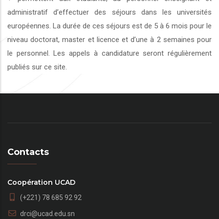
administratif d’effectuer des séjours dans les universités
européennes. La durée de ces séjours est de 5 à 6 mois pour le
niveau doctorat, master et licence et d’une à 2 semaines pour
le personnel. Les appels à candidature seront régulièrement
publiés sur ce site.
Contacts
Coopération UCAD
(+221) 78 685 92 92
drci@ucad.edu.sn