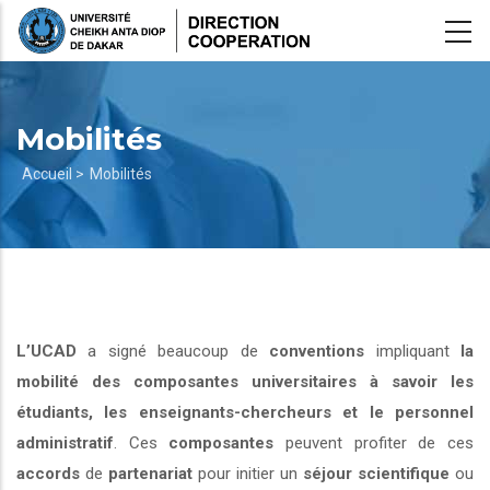
Aller
au
contenu
principal
Mobilités
Fil
Accueil >
Mobilités
d'Ariane
L’UCAD
a signé beaucoup de
conventions
impliquant
la
mobilité des composantes universitaires à savoir les
étudiants, les enseignants-chercheurs et le personnel
administratif
. Ces
composantes
peuvent profiter de ces
accords
de
partenariat
pour initier un
séjour scientifique
ou