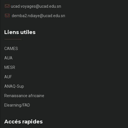
ucad.voyages@ucad.edu.sn
demba2.ndiaye@ucad.edu.sn
Liens utiles
CAMES
AUA
MESR
AUF
ANAQ-Sup
Renaissance africaine
Elearning/FAD
Accés rapides