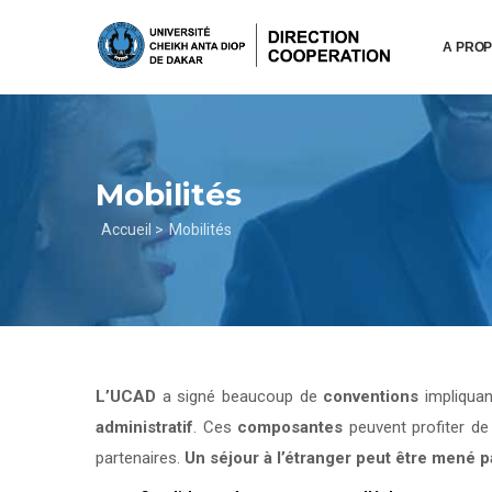
Aller
au
A PRO
contenu
principal
Mobilités
Fil
Accueil >
Mobilités
d'Ariane
L’UCAD
a signé beaucoup de
conventions
impliqua
administratif
. Ces
composantes
peuvent profiter d
partenaires.
Un séjour à l’étranger peut être mené 