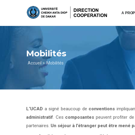
Aller
au
A PRO
contenu
principal
Mobilités
Fil
Accueil >
Mobilités
d'Ariane
L’UCAD
a signé beaucoup de
conventions
impliqua
administratif
. Ces
composantes
peuvent profiter d
partenaires.
Un séjour à l’étranger peut être mené 