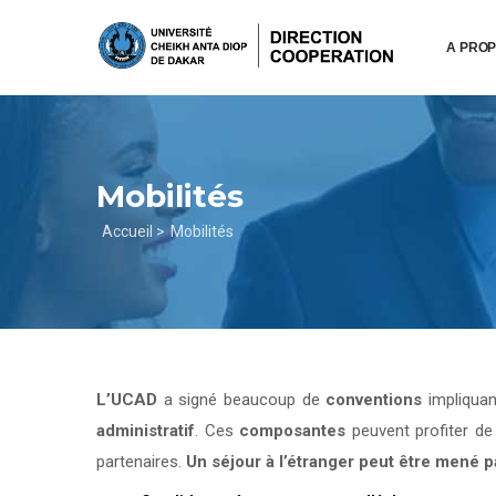
Aller
au
A PRO
contenu
principal
Mobilités
Fil
Accueil >
Mobilités
d'Ariane
L’UCAD
a signé beaucoup de
conventions
impliqua
administratif
. Ces
composantes
peuvent profiter d
partenaires.
Un séjour à l’étranger peut être mené 