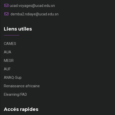
ucad.voyages@ucad.edu.sn
demba2.ndiaye@ucad.edu.sn
Liens utiles
CAMES
AUA
MESR
AUF
ANAQ-Sup
Renaissance africaine
Elearning/FAD
Accés rapides