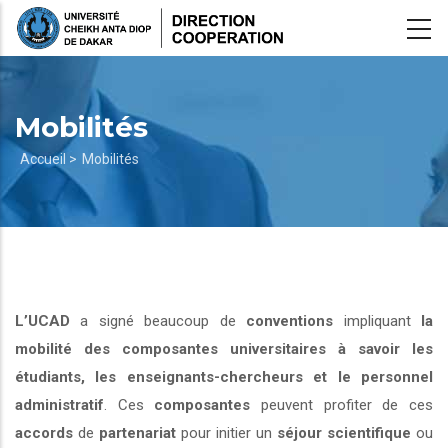
Aller
au
contenu
principal
Mobilités
Fil
Accueil >
Mobilités
d'Ariane
L’UCAD
a signé beaucoup de
conventions
impliquant
la
mobilité des composantes universitaires à savoir les
étudiants, les enseignants-chercheurs et le personnel
administratif
. Ces
composantes
peuvent profiter de ces
accords
de
partenariat
pour initier un
séjour scientifique
ou