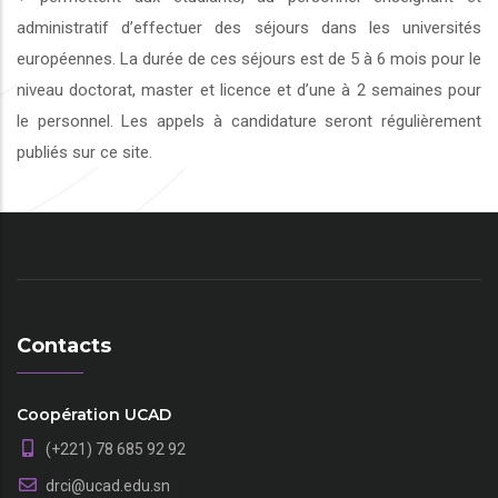
administratif d’effectuer des séjours dans les universités
européennes. La durée de ces séjours est de 5 à 6 mois pour le
niveau doctorat, master et licence et d’une à 2 semaines pour
le personnel. Les appels à candidature seront régulièrement
publiés sur ce site.
Contacts
Coopération UCAD
(+221) 78 685 92 92
drci@ucad.edu.sn