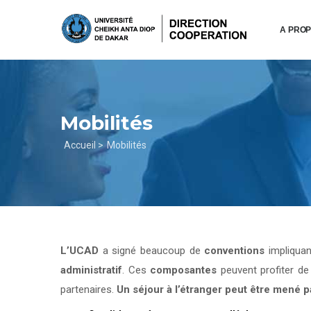
Aller
au
A PRO
contenu
principal
Mobilités
Fil
Accueil >
Mobilités
d'Ariane
L’UCAD
a signé beaucoup de
conventions
impliqua
administratif
. Ces
composantes
peuvent profiter d
partenaires.
Un séjour à l’étranger peut être mené 