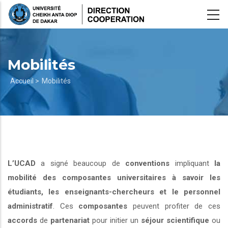
Aller
au
contenu
principal
Mobilités
Fil
Accueil >
Mobilités
d'Ariane
L’UCAD
a signé beaucoup de
conventions
impliquant
la
mobilité des composantes universitaires à savoir les
étudiants, les enseignants-chercheurs et le personnel
administratif
. Ces
composantes
peuvent profiter de ces
accords
de
partenariat
pour initier un
séjour scientifique
ou