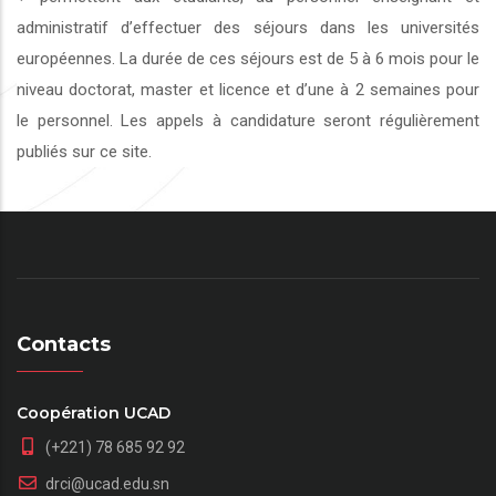
administratif d’effectuer des séjours dans les universités
européennes. La durée de ces séjours est de 5 à 6 mois pour le
niveau doctorat, master et licence et d’une à 2 semaines pour
le personnel. Les appels à candidature seront régulièrement
publiés sur ce site.
Contacts
Coopération UCAD
(+221) 78 685 92 92
drci@ucad.edu.sn