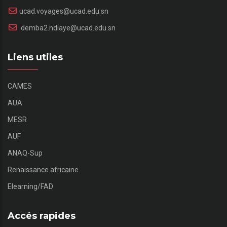
ucad.voyages@ucad.edu.sn
demba2.ndiaye@ucad.edu.sn
Liens utiles
CAMES
AUA
MESR
AUF
ANAQ-Sup
Renaissance africaine
Elearning/FAD
Accés rapides