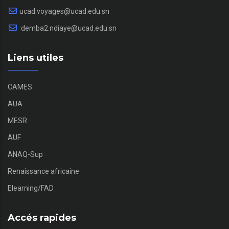
ucad.voyages@ucad.edu.sn
demba2.ndiaye@ucad.edu.sn
Liens utiles
CAMES
AUA
MESR
AUF
ANAQ-Sup
Renaissance africaine
Elearning/FAD
Accés rapides