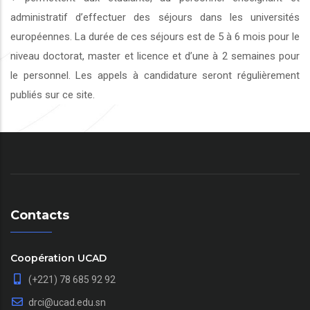
administratif d’effectuer des séjours dans les universités
européennes. La durée de ces séjours est de 5 à 6 mois pour le
niveau doctorat, master et licence et d’une à 2 semaines pour
le personnel. Les appels à candidature seront régulièrement
publiés sur ce site.
Contacts
Coopération UCAD
(+221) 78 685 92 92
drci@ucad.edu.sn