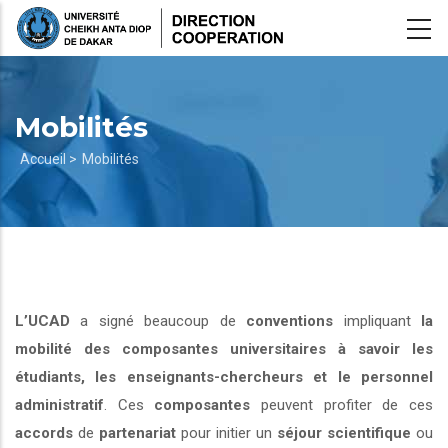
Aller
au
contenu
principal
Mobilités
Fil
Accueil >
Mobilités
d'Ariane
L’UCAD
a signé beaucoup de
conventions
impliquant
la
mobilité des composantes universitaires à savoir les
étudiants, les enseignants-chercheurs et le personnel
administratif
. Ces
composantes
peuvent profiter de ces
accords
de
partenariat
pour initier un
séjour scientifique
ou