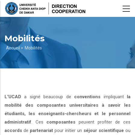
Aller
au
contenu
principal
Mobilités
Fil
Accueil >
Mobilités
d'Ariane
L’UCAD
a signé beaucoup de
conventions
impliquant
la
mobilité des composantes universitaires à savoir les
étudiants, les enseignants-chercheurs et le personnel
administratif
. Ces
composantes
peuvent profiter de ces
accords
de
partenariat
pour initier un
séjour scientifique
ou