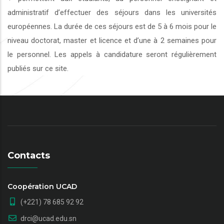
administratif d’effectuer des séjours dans les universités
européennes. La durée de ces séjours est de 5 à 6 mois pour le
niveau doctorat, master et licence et d’une à 2 semaines pour
le personnel. Les appels à candidature seront régulièrement
publiés sur ce site.
Contacts
Coopération UCAD
(+221) 78 685 92 92
drci@ucad.edu.sn