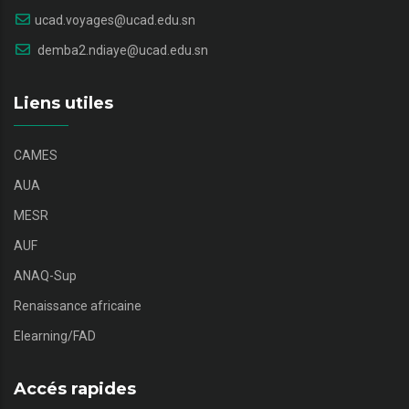
ucad.voyages@ucad.edu.sn
demba2.ndiaye@ucad.edu.sn
Liens utiles
CAMES
AUA
MESR
AUF
ANAQ-Sup
Renaissance africaine
Elearning/FAD
Accés rapides