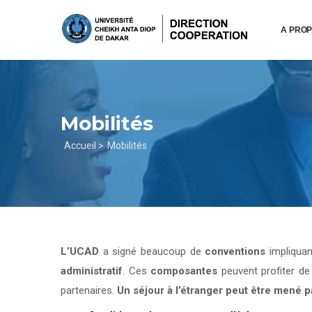
Aller
au
A PRO
contenu
principal
Mobilités
Fil
Accueil >
Mobilités
d'Ariane
L’UCAD
a signé beaucoup de
conventions
impliqua
administratif
. Ces
composantes
peuvent profiter d
partenaires.
Un séjour à l’étranger peut être mené 