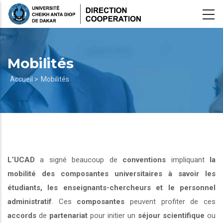
Aller
au
contenu
principal
Mobilités
Fil
Accueil >
Mobilités
d'Ariane
L’UCAD
a signé beaucoup de
conventions
impliquant
la
mobilité des composantes universitaires à savoir les
étudiants, les enseignants-chercheurs et le personnel
administratif
. Ces
composantes
peuvent profiter de ces
accords
de
partenariat
pour initier un
séjour scientifique
ou