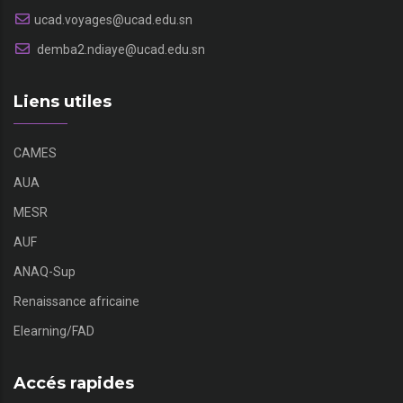
ucad.voyages@ucad.edu.sn
demba2.ndiaye@ucad.edu.sn
Liens utiles
CAMES
AUA
MESR
AUF
ANAQ-Sup
Renaissance africaine
Elearning/FAD
Accés rapides