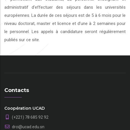
administratif d’effectuer des séjours dans les universités
européennes. La durée de ces séjours est de 5 à 6 mois pour le
niveau doctorat, master et licence et d’une à 2 semaines pour
le personnel. Les appels à candidature seront régulièrement
publiés sur ce site.
Contacts
Coopération UCAD
(+221) 78 685 92 92
drci@ucad.edu.sn