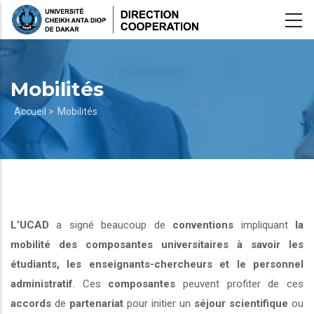
Aller
au
contenu
principal
Mobilités
Fil
Accueil >
Mobilités
d'Ariane
L’UCAD
a signé beaucoup de
conventions
impliquant
la
mobilité des composantes universitaires à savoir les
étudiants, les enseignants-chercheurs et le personnel
administratif
. Ces
composantes
peuvent profiter de ces
accords
de
partenariat
pour initier un
séjour scientifique
ou