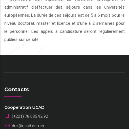
administratif d’effectuer des séjours dans les universités
européennes. La durée de ces séjours est de 5 à 6 mois pour le
niveau doctorat, master et licence et d’une à 2 semaines pour
le personnel. Les appels à candidature seront régulièrement
publiés sur ce site.
Contacts
Coopération UCAD
(+221) 78 685 92 92
drci@ucad.edu.sn