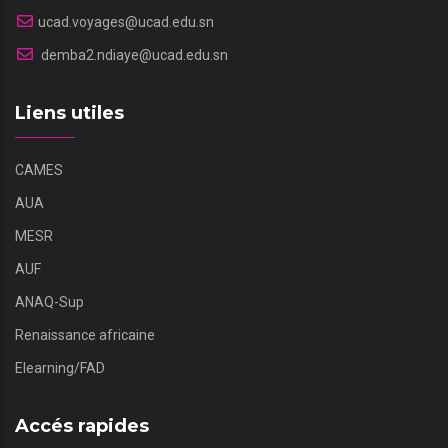
ucad.voyages@ucad.edu.sn
demba2.ndiaye@ucad.edu.sn
Liens utiles
CAMES
AUA
MESR
AUF
ANAQ-Sup
Renaissance africaine
Elearning/FAD
Accés rapides