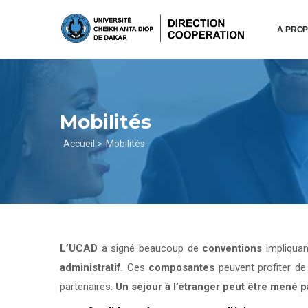
Aller
au
A PRO
contenu
principal
Mobilités
Fil
Accueil >
Mobilités
d'Ariane
L’UCAD
a signé beaucoup de
conventions
impliqua
administratif
. Ces
composantes
peuvent profiter d
partenaires.
Un séjour à l’étranger peut être mené 