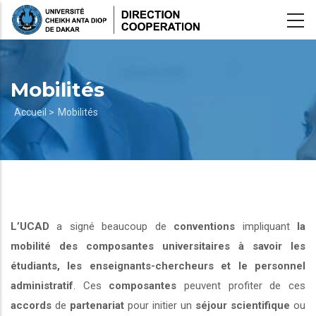
Aller
au
contenu
principal
Mobilités
Fil
Accueil >
Mobilités
d'Ariane
L’UCAD
a signé beaucoup de
conventions
impliquant
la
mobilité des composantes universitaires à savoir les
étudiants, les enseignants-chercheurs et le personnel
administratif
. Ces
composantes
peuvent profiter de ces
accords
de
partenariat
pour initier un
séjour scientifique
ou