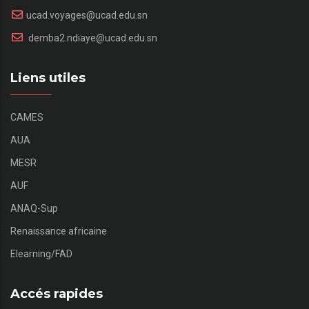
ucad.voyages@ucad.edu.sn
demba2.ndiaye@ucad.edu.sn
Liens utiles
CAMES
AUA
MESR
AUF
ANAQ-Sup
Renaissance africaine
Elearning/FAD
Accés rapides