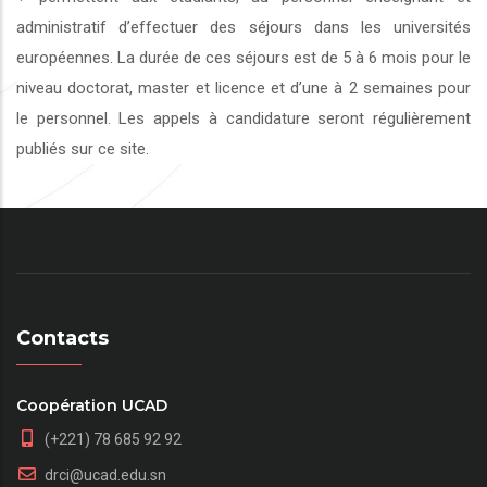
administratif d’effectuer des séjours dans les universités
européennes. La durée de ces séjours est de 5 à 6 mois pour le
niveau doctorat, master et licence et d’une à 2 semaines pour
le personnel. Les appels à candidature seront régulièrement
publiés sur ce site.
Contacts
Coopération UCAD
(+221) 78 685 92 92
drci@ucad.edu.sn