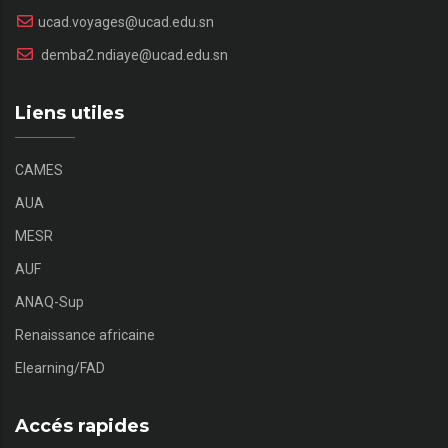
ucad.voyages@ucad.edu.sn
demba2.ndiaye@ucad.edu.sn
Liens utiles
CAMES
AUA
MESR
AUF
ANAQ-Sup
Renaissance africaine
Elearning/FAD
Accés rapides