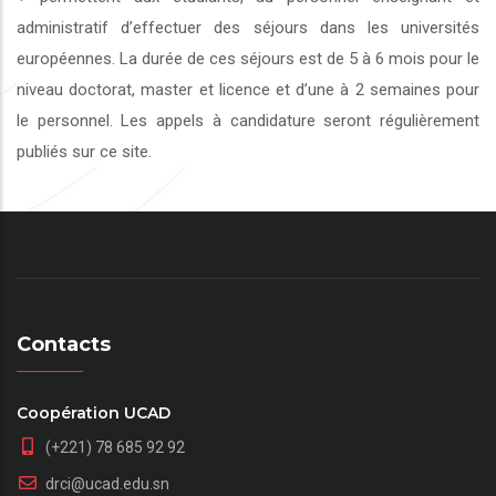
administratif d’effectuer des séjours dans les universités
européennes. La durée de ces séjours est de 5 à 6 mois pour le
niveau doctorat, master et licence et d’une à 2 semaines pour
le personnel. Les appels à candidature seront régulièrement
publiés sur ce site.
Contacts
Coopération UCAD
(+221) 78 685 92 92
drci@ucad.edu.sn