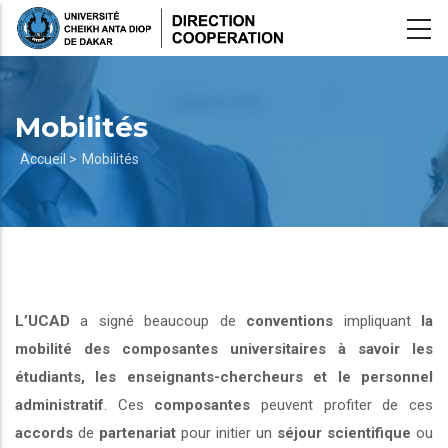
Aller
au
contenu
principal
Mobilités
Fil
Accueil >
Mobilités
d'Ariane
L’UCAD
a signé beaucoup de
conventions
impliquant
la
mobilité des composantes universitaires à savoir les
étudiants, les enseignants-chercheurs et le personnel
administratif
. Ces
composantes
peuvent profiter de ces
accords
de
partenariat
pour initier un
séjour scientifique
ou