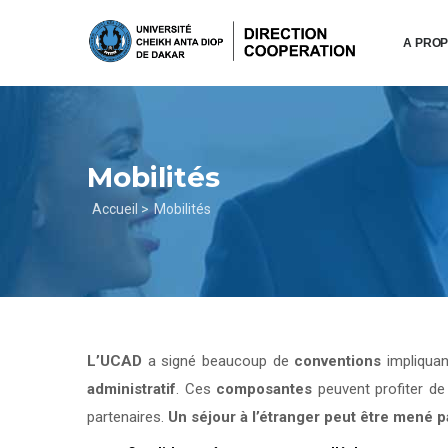
Aller
au
A PRO
contenu
principal
Mobilités
Fil
Accueil >
Mobilités
d'Ariane
L’UCAD
a signé beaucoup de
conventions
impliqua
administratif
. Ces
composantes
peuvent profiter d
partenaires.
Un séjour à l’étranger peut être mené 