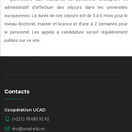
administratif d’effectuer des séjours dans les universités
européennes. La durée de ces séjours est de 5 à 6 mois pour le
niveau doctorat, master et licence et d’une à 2 semaines pour
le personnel. Les appels à candidature seront régulièrement
publiés sur ce site.
Contacts
Coopération UCAD
(+221) 78 685 92 92
drci@ucad.edu.sn