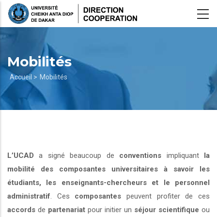
Aller
au
contenu
principal
Mobilités
Fil
Accueil >
Mobilités
d'Ariane
L’UCAD
a signé beaucoup de
conventions
impliquant
la
mobilité des composantes universitaires à savoir les
étudiants, les enseignants-chercheurs et le personnel
administratif
. Ces
composantes
peuvent profiter de ces
accords
de
partenariat
pour initier un
séjour scientifique
ou