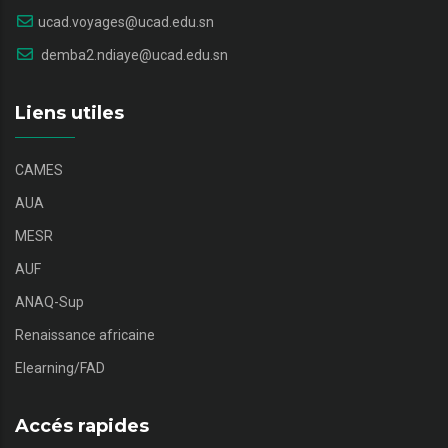
ucad.voyages@ucad.edu.sn
demba2.ndiaye@ucad.edu.sn
Liens utiles
CAMES
AUA
MESR
AUF
ANAQ-Sup
Renaissance africaine
Elearning/FAD
Accés rapides