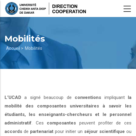
Aller
au
contenu
principal
Mobilités
Fil
Accueil >
Mobilités
d'Ariane
L’UCAD
a signé beaucoup de
conventions
impliquant
la
mobilité des composantes universitaires à savoir les
étudiants, les enseignants-chercheurs et le personnel
administratif
. Ces
composantes
peuvent profiter de ces
accords
de
partenariat
pour initier un
séjour scientifique
ou