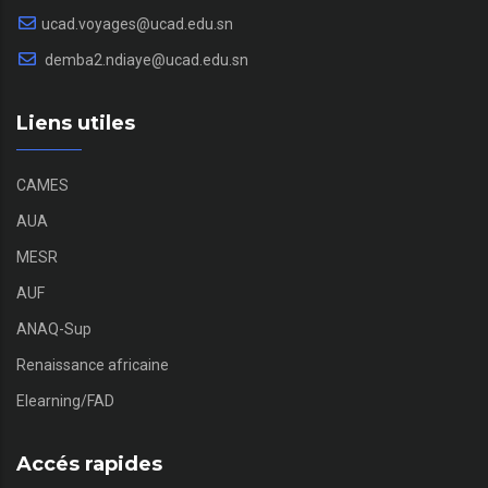
ucad.voyages@ucad.edu.sn
demba2.ndiaye@ucad.edu.sn
Liens utiles
CAMES
AUA
MESR
AUF
ANAQ-Sup
Renaissance africaine
Elearning/FAD
Accés rapides