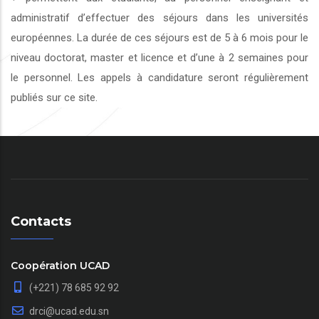
administratif d’effectuer des séjours dans les universités
européennes. La durée de ces séjours est de 5 à 6 mois pour le
niveau doctorat, master et licence et d’une à 2 semaines pour
le personnel. Les appels à candidature seront régulièrement
publiés sur ce site.
Contacts
Coopération UCAD
(+221) 78 685 92 92
drci@ucad.edu.sn