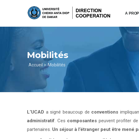
Aller
au
A PRO
contenu
principal
Mobilités
Fil
Accueil >
Mobilités
d'Ariane
L’UCAD
a signé beaucoup de
conventions
impliqua
administratif
. Ces
composantes
peuvent profiter d
partenaires.
Un séjour à l’étranger peut être mené 