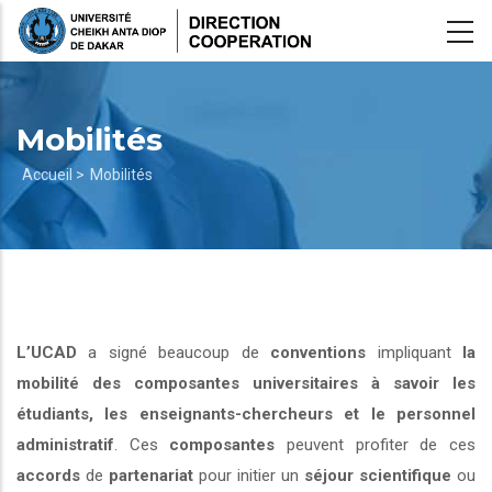
Aller
au
contenu
principal
Mobilités
Fil
Accueil >
Mobilités
d'Ariane
L’UCAD
a signé beaucoup de
conventions
impliquant
la
mobilité des composantes universitaires à savoir les
étudiants, les enseignants-chercheurs et le personnel
administratif
. Ces
composantes
peuvent profiter de ces
accords
de
partenariat
pour initier un
séjour scientifique
ou