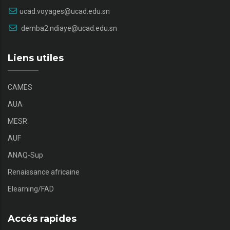
ucad.voyages@ucad.edu.sn
demba2.ndiaye@ucad.edu.sn
Liens utiles
CAMES
AUA
MESR
AUF
ANAQ-Sup
Renaissance africaine
Elearning/FAD
Accés rapides