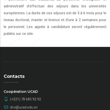
administratif d’effectuer des séjours dans les universités
européennes. La durée de ces séjours est de 5 à 6 mois pour le
niveau doctorat, master et licence et d’une à 2 semaines pour
le personnel. Les appels à candidature seront régulièrement
publiés sur ce site.
Contacts
Coopération UCAD
(+221) 78 685 92 92
drci@ucad.edu.sn