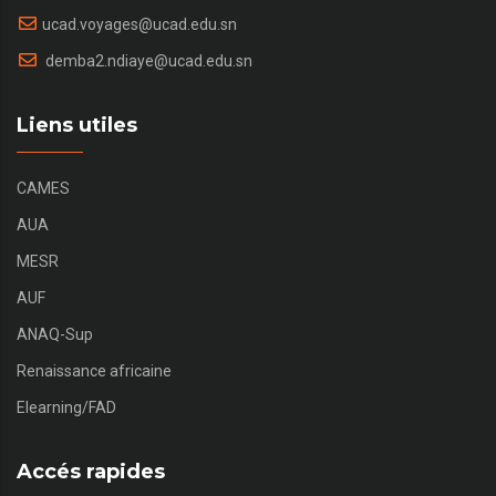
ucad.voyages@ucad.edu.sn
demba2.ndiaye@ucad.edu.sn
Liens utiles
CAMES
AUA
MESR
AUF
ANAQ-Sup
Renaissance africaine
Elearning/FAD
Accés rapides