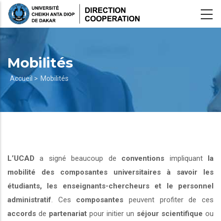
Aller
au
contenu
principal
Mobilités
Fil
Accueil >
Mobilités
d'Ariane
L’UCAD
a signé beaucoup de
conventions
impliquant
la
mobilité des composantes universitaires à savoir les
étudiants, les enseignants-chercheurs et le personnel
administratif
. Ces
composantes
peuvent profiter de ces
accords
de
partenariat
pour initier un
séjour scientifique
ou