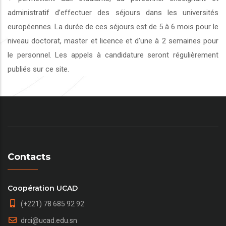
administratif d’effectuer des séjours dans les universités
européennes. La durée de ces séjours est de 5 à 6 mois pour le
niveau doctorat, master et licence et d’une à 2 semaines pour
le personnel. Les appels à candidature seront régulièrement
publiés sur ce site.
Contacts
Coopération UCAD
(+221) 78 685 92 92
drci@ucad.edu.sn