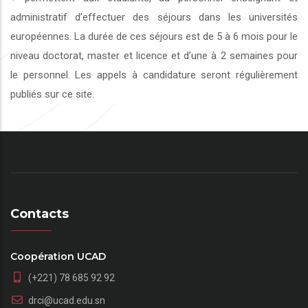
administratif d’effectuer des séjours dans les universités
européennes. La durée de ces séjours est de 5 à 6 mois pour le
niveau doctorat, master et licence et d’une à 2 semaines pour
le personnel. Les appels à candidature seront régulièrement
publiés sur ce site.
Contacts
Coopération UCAD
(+221) 78 685 92 92
drci@ucad.edu.sn