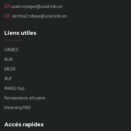
ucad.voyages@ucad.edu.sn
demba2.ndiaye@ucad.edu.sn
Liens utiles
CAMES
AUA
MESR
AUF
ANAQ-Sup
Renaissance africaine
Elearning/FAD
Accés rapides