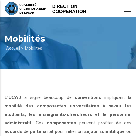
Aller
au
contenu
principal
Mobilités
Fil
Accueil >
Mobilités
d'Ariane
L’UCAD
a signé beaucoup de
conventions
impliquant
la
mobilité des composantes universitaires à savoir les
étudiants, les enseignants-chercheurs et le personnel
administratif
. Ces
composantes
peuvent profiter de ces
accords
de
partenariat
pour initier un
séjour scientifique
ou