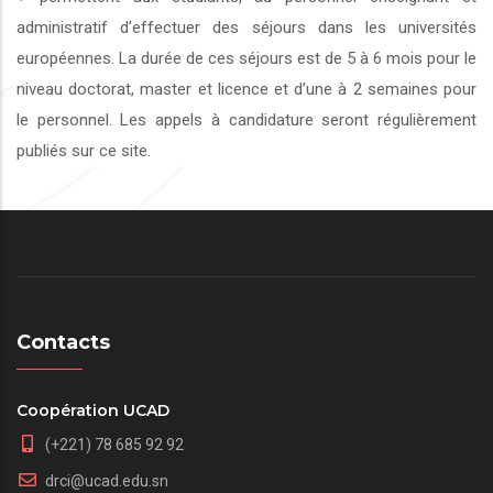
administratif d’effectuer des séjours dans les universités
européennes. La durée de ces séjours est de 5 à 6 mois pour le
niveau doctorat, master et licence et d’une à 2 semaines pour
le personnel. Les appels à candidature seront régulièrement
publiés sur ce site.
Contacts
Coopération UCAD
(+221) 78 685 92 92
drci@ucad.edu.sn