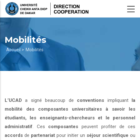
Aller
au
contenu
principal
Mobilités
Fil
Accueil >
Mobilités
d'Ariane
L’UCAD
a signé beaucoup de
conventions
impliquant
la
mobilité des composantes universitaires à savoir les
étudiants, les enseignants-chercheurs et le personnel
administratif
. Ces
composantes
peuvent profiter de ces
accords
de
partenariat
pour initier un
séjour scientifique
ou