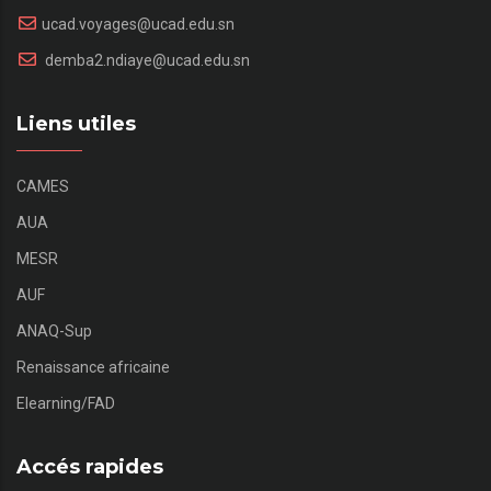
ucad.voyages@ucad.edu.sn
demba2.ndiaye@ucad.edu.sn
Liens utiles
CAMES
AUA
MESR
AUF
ANAQ-Sup
Renaissance africaine
Elearning/FAD
Accés rapides