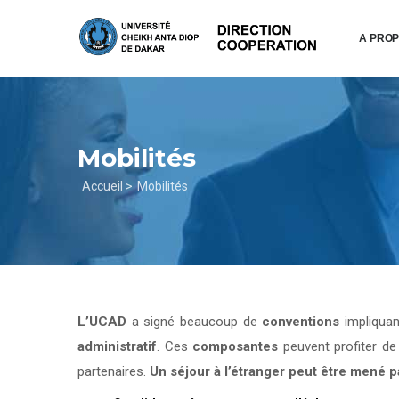
Aller
au
A PRO
contenu
principal
Mobilités
Fil
Accueil >
Mobilités
d'Ariane
L’UCAD
a signé beaucoup de
conventions
impliqua
administratif
. Ces
composantes
peuvent profiter d
partenaires.
Un séjour à l’étranger peut être mené 