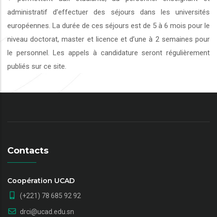
administratif d’effectuer des séjours dans les universités
européennes. La durée de ces séjours est de 5 à 6 mois pour le
niveau doctorat, master et licence et d’une à 2 semaines pour
le personnel. Les appels à candidature seront régulièrement
publiés sur ce site.
Contacts
Coopération UCAD
(+221) 78 685 92 92
drci@ucad.edu.sn