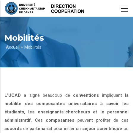
Aller
au
contenu
principal
Mobilités
Fil
Accueil >
Mobilités
d'Ariane
L’UCAD
a signé beaucoup de
conventions
impliquant
la
mobilité des composantes universitaires à savoir les
étudiants, les enseignants-chercheurs et le personnel
administratif
. Ces
composantes
peuvent profiter de ces
accords
de
partenariat
pour initier un
séjour scientifique
ou