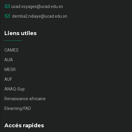
ucad.voyages@ucad.edu.sn
demba2.ndiaye@ucad.edu.sn
Liens utiles
CAMES
AUA
MESR
AUF
ANAQ-Sup
Renaissance africaine
Elearning/FAD
Accés rapides